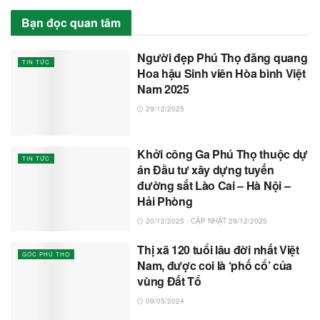
Bạn đọc quan tâm
Người đẹp Phú Thọ đăng quang
TIN TỨC
Hoa hậu Sinh viên Hòa bình Việt
Nam 2025
29/12/2025
Khởi công Ga Phú Thọ thuộc dự
TIN TỨC
án Đầu tư xây dựng tuyến
đường sắt Lào Cai – Hà Nội –
Hải Phòng
20/12/2025 - CẬP NHẬT 29/12/2025
Thị xã 120 tuổi lâu đời nhất Việt
GÓC PHÚ THỌ
Nam, được coi là ‘phố cổ’ của
vùng Đất Tổ
09/05/2024