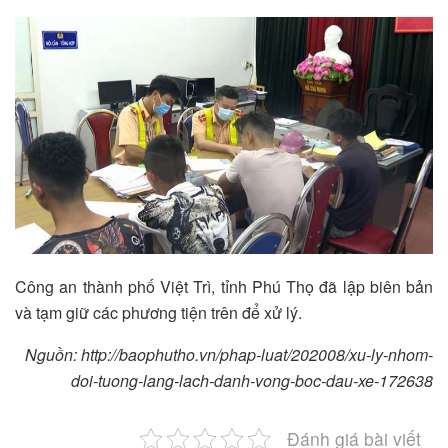
Công an thành phố Việt Trì, tỉnh Phú Thọ đã lập biên bản
và tạm giữ các phương tiện trên để xử lý.
Nguồn: http://baophutho.vn/phap-luat/202008/xu-ly-nhom-
doi-tuong-lang-lach-danh-vong-boc-dau-xe-172638
Đánh giá bài viết