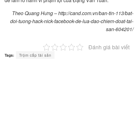
để làm rõ hành vi phạm tội của Đặng Văn Tuấn.
Theo Quang Hưng – http://cand.com.vn/ban-tin-113/bat-
doi-tuong-hack-nick-facebook-de-lua-dao-chiem-doat-tai-
san-604201/
Đánh giá bài viết
Tags:
Trộm cắp tài sản