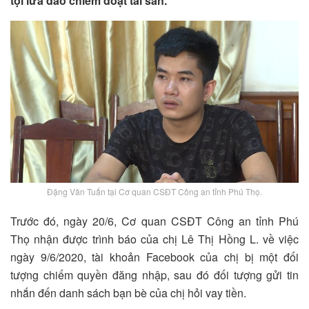
tội lừa đảo chiếm đoạt tài sản.
Đặng Văn Tuấn tại Cơ quan CSĐT Công an tỉnh Phú Thọ.
Trước đó, ngày 20/6, Cơ quan CSĐT Công an tỉnh Phú
Thọ nhận được trình báo của chị Lê Thị Hồng L. về việc
ngày 9/6/2020, tài khoản Facebook của chị bị một đối
tượng chiếm quyền đăng nhập, sau đó đối tượng gửi tin
nhắn đến danh sách bạn bè của chị hỏi vay tiền.