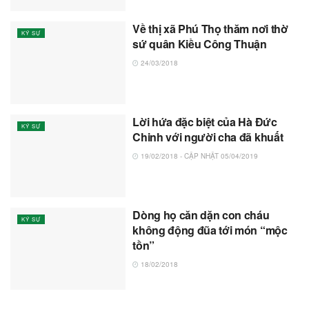
Về thị xã Phú Thọ thăm nơi thờ
KÝ SỰ
sứ quân Kiều Công Thuận
24/03/2018
Lời hứa đặc biệt của Hà Đức
KÝ SỰ
Chinh với người cha đã khuất
19/02/2018 - CẬP NHẬT 05/04/2019
Dòng họ căn dặn con cháu
KÝ SỰ
không động đũa tới món “mộc
tồn”
18/02/2018