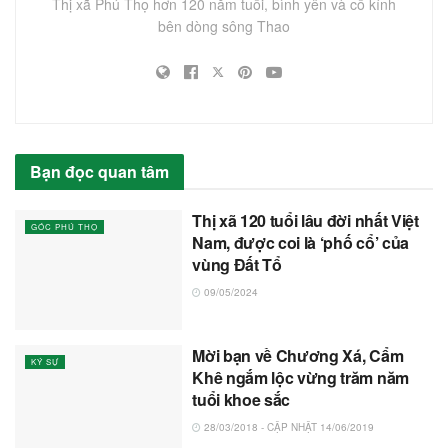
Thị xã Phú Thọ hơn 120 năm tuổi, bình yên và cổ kính
bên dòng sông Thao
Bạn đọc quan tâm
Thị xã 120 tuổi lâu đời nhất Việt
GÓC PHÚ THỌ
Nam, được coi là ‘phố cổ’ của
vùng Đất Tổ
09/05/2024
Mời bạn về Chương Xá, Cẩm
KÝ SỰ
Khê ngắm lộc vừng trăm năm
tuổi khoe sắc
28/03/2018 - CẬP NHẬT 14/06/2019