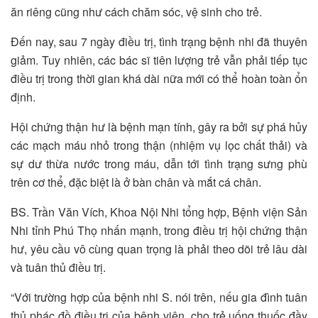
ăn riêng cũng như cách chăm sóc, vệ sinh cho trẻ.
Đến nay, sau 7 ngày điều trị, tình trạng bệnh nhi đã thuyên
giảm. Tuy nhiên, các bác sĩ tiên lượng trẻ vẫn phải tiếp tục
điều trị trong thời gian khá dài nữa mới có thể hoàn toàn ổn
định.
Hội chứng thận hư là bệnh mạn tính, gây ra bởi sự phá hủy
các mạch máu nhỏ trong thận (nhiệm vụ lọc chất thải) và
sự dư thừa nước trong máu, dẫn tới tình trạng sưng phù
trên cơ thể, đặc biệt là ở bàn chân và mắt cá chân.
BS. Trần Văn Vích, Khoa Nội Nhi tổng hợp, Bệnh viện Sản
Nhi tỉnh Phú Thọ nhấn mạnh, trong điều trị hội chứng thận
hư, yêu cầu vô cùng quan trọng là phải theo dõi trẻ lâu dài
và tuân thủ điều trị.
“Với trường hợp của bệnh nhi S. nói trên, nếu gia đình tuân
thủ phác đồ điều trị của bệnh viện, cho trẻ uống thuốc đầy