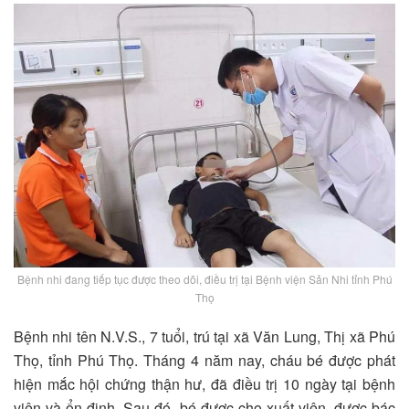
Bệnh nhi đang tiếp tục được theo dõi, điều trị tại Bệnh viện Sản Nhi tỉnh Phú
Thọ
Bệnh nhi tên N.V.S., 7 tuổi, trú tại xã Văn Lung, Thị xã Phú
Thọ, tỉnh Phú Thọ. Tháng 4 năm nay, cháu bé được phát
hiện mắc hội chứng thận hư, đã điều trị 10 ngày tại bệnh
viện và ổn định. Sau đó, bé được cho xuất viện, được bác