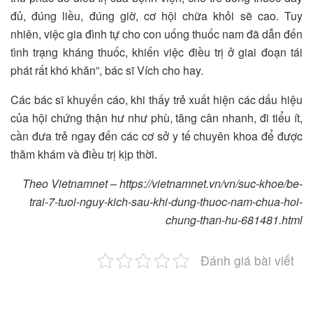
đủ, đúng liều, đúng giờ, cơ hội chữa khỏi sẽ cao. Tuy
nhiên, việc gia đình tự cho con uống thuốc nam đã dẫn đến
tình trạng kháng thuốc, khiến việc điều trị ở giai đoạn tái
phát rất khó khăn”, bác sĩ Vích cho hay.
Các bác sĩ khuyến cáo, khi thấy trẻ xuất hiện các dấu hiệu
của hội chứng thận hư như phù, tăng cân nhanh, đi tiểu ít,
cần đưa trẻ ngay đến các cơ sở y tế chuyên khoa để được
thăm khám và điều trị kịp thời.
Theo Vietnamnet – https://vietnamnet.vn/vn/suc-khoe/be-
trai-7-tuoi-nguy-kich-sau-khi-dung-thuoc-nam-chua-hoi-
chung-than-hu-681481.html
Đánh giá bài viết