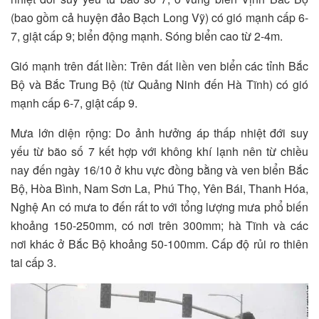
(bao gồm cả huyện đảo Bạch Long Vỹ) có gió mạnh cấp 6-
7, giật cấp 9; biển động mạnh. Sóng biển cao từ 2-4m.
Gió mạnh trên đất liền: Trên đất liền ven biển các tỉnh Bắc
Bộ và Bắc Trung Bộ (từ Quảng Ninh đến Hà Tĩnh) có gió
mạnh cấp 6-7, giật cấp 9.
Mưa lớn diện rộng: Do ảnh hưởng áp thấp nhiệt đới suy
yếu từ bão số 7 kết hợp với không khí lạnh nên từ chiều
nay đến ngày 16/10 ở khu vực đồng bằng và ven biển Bắc
Bộ, Hòa Bình, Nam Sơn La, Phú Thọ, Yên Bái, Thanh Hóa,
Nghệ An có mưa to đến rất to với tổng lượng mưa phổ biến
khoảng 150-250mm, có nơi trên 300mm; hà Tĩnh và các
nơi khác ở Bắc Bộ khoảng 50-100mm. Cấp độ rủi ro thiên
tai cấp 3.