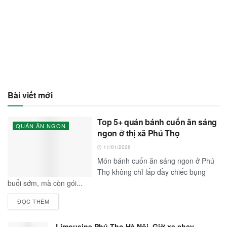
Bài viết mới
Top 5+ quán bánh cuốn ăn sáng
QUÁN ĂN NGON
ngon ở thị xã Phú Thọ
11/01/2026
Món bánh cuốn ăn sáng ngon ở Phú
Thọ không chỉ lấp đầy chiếc bụng
buổi sớm, mà còn gói...
ĐỌC THÊM
Limousine Phú Thọ Hà Nội, Giờ xe chạy,