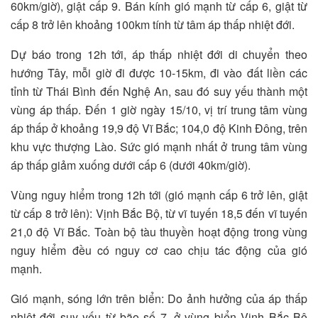
60km/giờ), giật cấp 9. Bán kính gió mạnh từ cấp 6, giật từ
cấp 8 trở lên khoảng 100km tính từ tâm áp thấp nhiệt đới.
Dự báo trong 12h tới, áp thấp nhiệt đới di chuyển theo
hướng Tây, mỗi giờ đi được 10-15km, đi vào đất liền các
tỉnh từ Thái Bình đến Nghệ An, sau đó suy yếu thành một
vùng áp thấp. Đến 1 giờ ngày 15/10, vị trí trung tâm vùng
áp thấp ở khoảng 19,9 độ Vĩ Bắc; 104,0 độ Kinh Đông, trên
khu vực thượng Lào. Sức gió mạnh nhất ở trung tâm vùng
áp thấp giảm xuống dưới cấp 6 (dưới 40km/giờ).
Vùng nguy hiểm trong 12h tới (gió mạnh cấp 6 trở lên, giật
từ cấp 8 trở lên): Vịnh Bắc Bộ, từ vĩ tuyến 18,5 đến vĩ tuyến
21,0 độ Vĩ Bắc. Toàn bộ tàu thuyền hoạt động trong vùng
nguy hiểm đều có nguy cơ cao chịu tác động của gió
mạnh.
Gió mạnh, sóng lớn trên biển: Do ảnh hưởng của áp thấp
nhiệt đới suy yếu từ bão số 7, ở vùng biển Vịnh Bắc Bộ