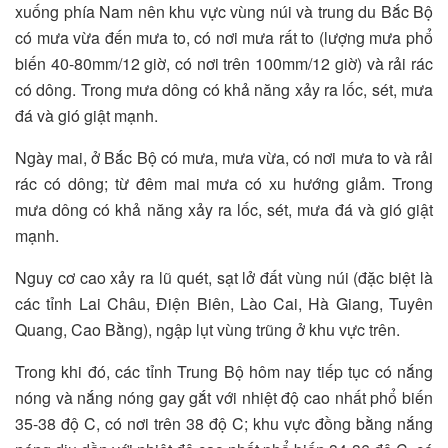
xuống phía Nam nên khu vực vùng núi và trung du Bắc Bộ
có mưa vừa đến mưa to, có nơi mưa rất to (lượng mưa phổ
biến 40-80mm/12 giờ, có nơi trên 100mm/12 giờ) và rải rác
có dông. Trong mưa dông có khả năng xảy ra lốc, sét, mưa
đá và gió giật mạnh.
Ngày mai, ở Bắc Bộ có mưa, mưa vừa, có nơi mưa to và rải
rác có dông; từ đêm mai mưa có xu hướng giảm. Trong
mưa dông có khả năng xảy ra lốc, sét, mưa đá và gió giật
mạnh.
Nguy cơ cao xảy ra lũ quét, sạt lở đất vùng núi (đặc biệt là
các tỉnh Lai Châu, Điện Biên, Lào Cai, Hà Giang, Tuyên
Quang, Cao Bằng), ngập lụt vùng trũng ở khu vực trên.
Trong khi đó, các tỉnh Trung Bộ hôm nay tiếp tục có nắng
nóng và nắng nóng gay gắt với nhiệt độ cao nhất phổ biến
35-38 độ C, có nơi trên 38 độ C; khu vực đồng bằng nắng