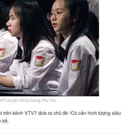
THPT chuyên Hùng Vương, Phú Thọ
t trên kênh VTV7 đưa ra chủ đề “Có cần hình tượng siêu
trẻ.