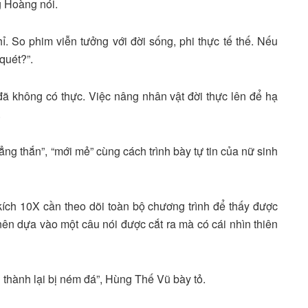
g Hoàng nói.
 So phim viễn tưởng với đời sống, phi thực tế thế. Nếu
quét?”.
đã không có thực. Việc nâng nhân vật đời thực lên để hạ
.
ng thắn”, “mới mẻ” cùng cách trình bày tự tin của nữ sinh
ích 10X cần theo dõi toàn bộ chương trình để thấy được
ên dựa vào một câu nói được cắt ra mà có cái nhìn thiên
g thành lại bị ném đá”, Hùng Thế Vũ bày tỏ.