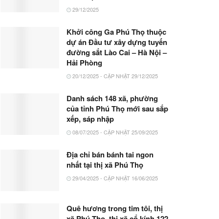
29/12/2025
Khởi công Ga Phú Thọ thuộc
dự án Đầu tư xây dựng tuyến
đường sắt Lào Cai – Hà Nội –
Hải Phòng
20/12/2025 - CẬP NHẬT 29/12/2025
Danh sách 148 xã, phường
của tỉnh Phú Thọ mới sau sắp
xếp, sáp nhập
08/07/2025 - CẬP NHẬT 25/09/2025
Địa chỉ bán bánh tai ngon
nhất tại thị xã Phú Thọ
29/04/2025 - CẬP NHẬT 16/06/2025
Quê hương trong tim tôi, thị
xã Phú Thọ, thị xã cổ kính 122