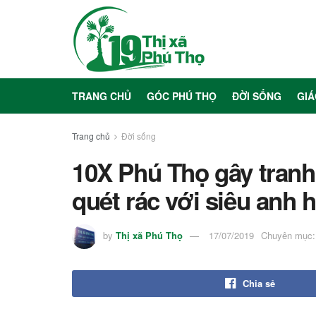
TRANG CHỦ
GÓC PHÚ THỌ
ĐỜI SỐNG
GIÁ
Trang chủ
Đời sống
10X Phú Thọ gây tranh
quét rác với siêu anh 
by
Thị xã Phú Thọ
17/07/2019
Chuyên mục:
Chia sẻ