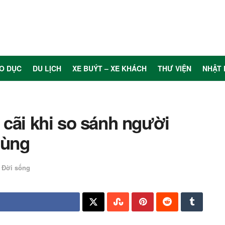
O DỤC
DU LỊCH
XE BUÝT – XE KHÁCH
THƯ VIỆN
NHẬT 
 cãi khi so sánh người
hùng
Đời sống