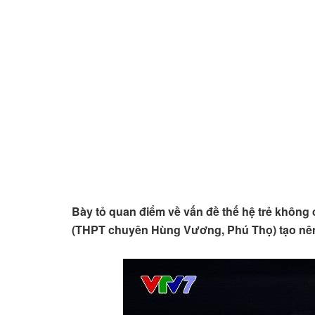
Bày tỏ quan điểm về vấn đề thế hệ trẻ khôn
(THPT chuyên Hùng Vương, Phú Thọ) tạo nên 