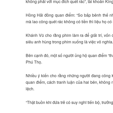
không phải với mục đích quét rác”, tài khoản Kin
Hồng Hải đồng quan điểm: “So bấp bênh thế nhỉ.
mà lao công quét rác không có tiền thì liệu họ có 
Khánh Vũ cho rằng phim làm ra để giải trí, vốn 
siêu anh hùng trong phim xuống là việc vô nghĩa
Bên cạnh đó, một số người ủng hộ quan điểm “thẳ
Phú Thọ.
Nhiều ý kiến cho rằng những người đang công k
quan điểm, cách tranh luận của hai bên, không n
lệch.
“Thật buồn khi đứa trẻ có suy nghĩ tiến bộ, trưởn