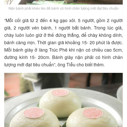
Nặn bánh phải khéo léo để bánh có hình chân tượng mới đạt tiêu chuẩn
“Mỗi cối giã từ 2 đến 4 kg gạo xôi. 5 người, gồm 2 người
giã, 2 người vén bánh, 1 người bắt bánh. Trong lúc giã,
chày luôn luôn giữ ở thế đứng thẳng, để chày không dính,
bánh càng mịn. Thời gian giã khoảng 15- 20 phút là được.
Mỗi bánh giày ở làng Trúc Phê khi nặn có chiều cao 5cm,
đường kính 15- 20cm. Bánh giày nặn phải có hình chân
tượng mới đạt tiêu chuẩn”, ông Tiễu cho biết thêm.