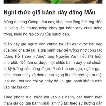
Nghi thức giã bánh dày dâng Mẫu
Mùng 8 tháng Giêng năm nay, khắp các làng ở Hưng Hóa
lại vang lên những tiếng chày giã bánh dày cùng tiếng
trống, tiếng hò reo cổ vũ của người dân.
“Đến bây giờ người dân chúng tôi vẫn giữ được nét đẹp
của ông cha để lại là giã bánh dày để tưởng nhớ công lao
tướng Hồ Thiên Hương”, ông Nguyễn Văn Tiễu (78 tuổi)
cho biết. “Để làm ra được một chiếc bánh dày phải chuẩn
bị kỹ lưỡng các công đoạn từ cách chọn gạo, ngâm gạo,
cách chọn chày và điều quan trọng là phải chế tạo ra một
loại dầu bôi vào cối và chày để khi giã, bánh không dính
vào hai thứ đó”.
Theo phong tục, trước khi vào giã bánh, các thanh niên
tham gia đội giã bánh phải làm thủ tục theo sự hướng dẫn