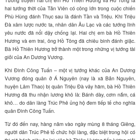
Tương truyền hai chị em Hồ Thiên Hương và Hồ Tông là
hai tướng thời của Tản Viên có công lớn trong cuộc chiến
Phù Hùng đánh Thục sau là đánh Tần và Triệu. Khi Triệu
Đà xâm lược nước ta, nhân dân Âu Lạc và các tướng lĩnh
yêu nước đã nổi dậy chống lại. Hai chị em bà Hồ Thiên
Hương và em trai, ông Hồ Tông đã chiêu binh đánh giặc.
Bà Hồ Thiên Hương trở thành một trong những vị tướng tài
giỏi của An Dương Vương.
Khi Đinh Công Tuấn – một vị tướng khác của An Dương
Vương đóng quân ở Á Nguyên (nay là xã Bản Nguyên,
huyện Lâm Thao) bị quân Triệu Đà vây hãm, bà Hồ Thiên
Hương đã thu nhận lương khô là: Bánh dày, cơm nắm, cá
khô… do dân làng Trúc Phê ủng hộ đem tiếp tế cho nghĩa
quân Đinh Công Tuấn.
Từ đó đến nay, hàng năm vào ngày mùng 8 tháng Giêng,
người dân Trúc Phê tổ chức hội làng, đặc biệt trong hội có