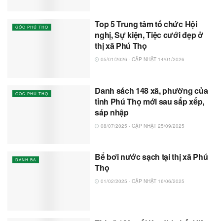
Top 5 Trung tâm tổ chức Hội
GÓC PHÚ THỌ
nghị, Sự kiện, Tiệc cưới đẹp ở
thị xã Phú Thọ
05/01/2026 - CẬP NHẬT 14/01/2026
Danh sách 148 xã, phường của
GÓC PHÚ THỌ
tỉnh Phú Thọ mới sau sắp xếp,
sáp nhập
08/07/2025 - CẬP NHẬT 25/09/2025
Bể bơi nước sạch tại thị xã Phú
DANH BẠ
Thọ
01/02/2025 - CẬP NHẬT 16/06/2025