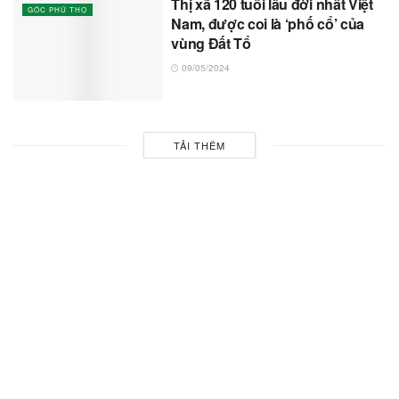
Thị xã 120 tuổi lâu đời nhất Việt
GÓC PHÚ THỌ
Nam, được coi là ‘phố cổ’ của
vùng Đất Tổ
09/05/2024
TẢI THÊM