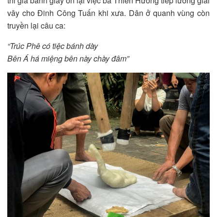
thi giã bánh giày ôn lại việc bà Thiên Hương tiếp lương giải
vây cho Đinh Công Tuấn khi xưa. Dân ở quanh vùng còn
truyền lại câu ca:
“Trúc Phê có tiệc bánh dày
Bên Á há miệng bên này chày đâm”