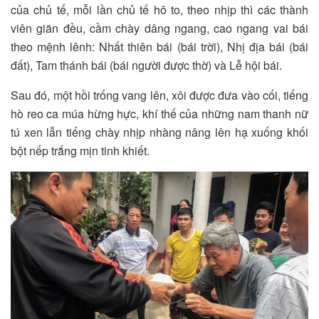
của chủ tế, mỗi lần chủ tế hô to, theo nhịp thì các thành
viên giãn đều, cầm chày dâng ngang, cao ngang vai bái
theo mệnh lênh: Nhất thiên bái (bái trời), Nhị địa bái (bái
đất), Tam thánh bái (bái người được thờ) và Lễ hội bái.
Sau đó, một hồi trống vang lên, xôi được đưa vào cối, tiếng
hò reo ca múa hừng hực, khí thế của những nam thanh nữ
tú xen lẫn tiếng chày nhịp nhàng nâng lên hạ xuống khối
bột nếp trắng mịn tinh khiết.