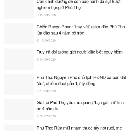
Cận cảnh đường đê còn bảo hành đã sụt trượt
nghiêm trọng ở Phú Thọ
28/09/2020
Chiếc Range Rover “truy vết” giám đốc Phú Thọ
lừa đảo sau 4 năm bỏ trốn
16/09/2020
Truy nã đối tượng giết người đặc biệt nguy hiểm
01/09/2020
Phú Thọ: Nguyên Phó chủ tịch HĐND xã bán đất
“ảo”, chiếm đoạt gần 1,7 tỷ đồng
16/08/2020
Gã trai Phú Thọ yêu mù quáng “bạn gái nhí” lĩnh
án 4 năm tù
30/07/2020
Phú Thọ: Rửa mũi nhầm thuốc tẩy nốt ruồi, mẹ