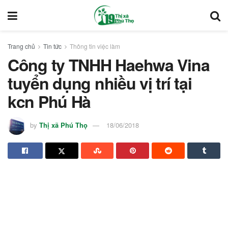
Trang chủ
Tin tức
Thông tin việc làm
Công ty TNHH Haehwa Vina
tuyển dụng nhiều vị trí tại
kcn Phú Hà
by
Thị xã Phú Thọ
18/06/2018