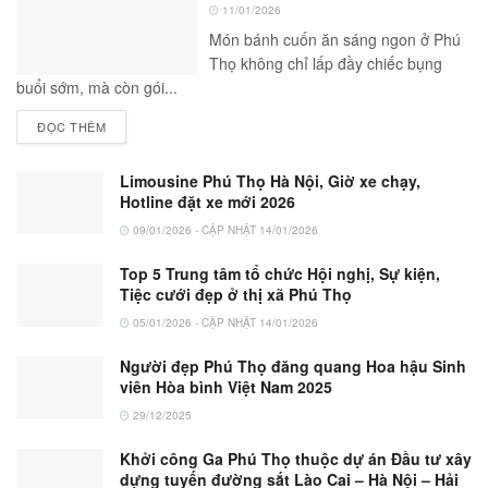
11/01/2026
Món bánh cuốn ăn sáng ngon ở Phú
Thọ không chỉ lấp đầy chiếc bụng
buổi sớm, mà còn gói...
ĐỌC THÊM
Limousine Phú Thọ Hà Nội, Giờ xe chạy,
Hotline đặt xe mới 2026
09/01/2026 - CẬP NHẬT 14/01/2026
Top 5 Trung tâm tổ chức Hội nghị, Sự kiện,
Tiệc cưới đẹp ở thị xã Phú Thọ
05/01/2026 - CẬP NHẬT 14/01/2026
Người đẹp Phú Thọ đăng quang Hoa hậu Sinh
viên Hòa bình Việt Nam 2025
29/12/2025
Khởi công Ga Phú Thọ thuộc dự án Đầu tư xây
dựng tuyến đường sắt Lào Cai – Hà Nội – Hải