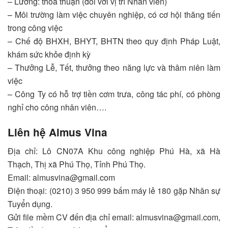
– Lương: thỏa thuận (đối với vị trí Nhân viên)
– Môi trường làm việc chuyên nghiệp, có cơ hội thăng tiến
trong công việc
– Chế độ BHXH, BHYT, BHTN theo quy định Pháp Luật,
khám sức khỏe định kỳ
– Thưởng Lễ, Tết, thưởng theo năng lực và thâm niên làm
việc
– Công Ty có hỗ trợ tiền cơm trưa, công tác phí, có phòng
nghỉ cho công nhân viên….
Liên hệ Almus Vina
Địa chỉ: Lô CN07A Khu công nghiệp Phú Hà, xã Hà
Thạch, Thị xã Phú Thọ, Tỉnh Phú Thọ.
Email: almusvina@gmail.com
Điện thoại: (0210) 3 950 999 bấm máy lẻ 180 gặp Nhân sự
Tuyển dụng.
Gửi file mềm CV đến địa chỉ email: almusvina@gmail.com,