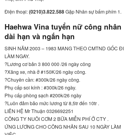
Điện thoại:
(0210)3.822.588
Gặp Nhân sự bấm phím 1.
Haehwa Vina tuyển nữ công nhân
dài hạn và ngắn hạn
SINH NĂM 2003 – 1983 MANG THEO CMTND GỐC ĐI
LÀM NGAY.
?Lương cơ bản 3 800 000 /26 ngày công
?Xăng xe, nhà ở #150K/26 ngày công.
?Chuyên cần: #300k/26 ngày công.
Phụ cấp soi kính : #300k/26 ngày.
Phụ cấp phòng sạch #200k/26 ngày
?Luôn đảm bảo mức lương từ 8,5tr đến 10tr .
LIÊN HỆ Mr Thuận 0326692251
CÔNG TY NUÔI CƠM 2 BỮA MIỄN PHÍ Ở CTY .
ỨNG LƯƠNG CHO CÔNG NHÂN SAU 10 NGÀY LÀM
VIỆC