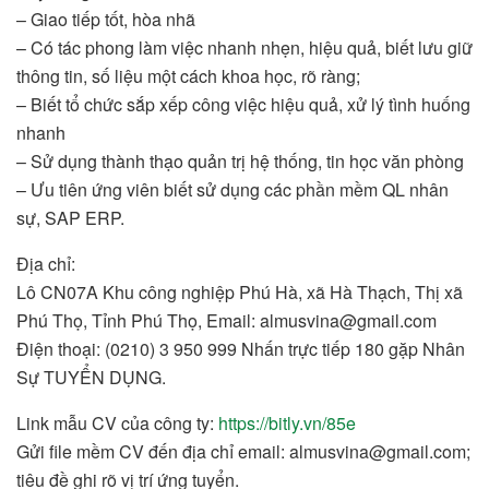
– Giao tiếp tốt, hòa nhã
– Có tác phong làm việc nhanh nhẹn, hiệu quả, biết lưu giữ
thông tin, số liệu một cách khoa học, rõ ràng;
– Biết tổ chức sắp xếp công việc hiệu quả, xử lý tình huống
nhanh
– Sử dụng thành thạo quản trị hệ thống, tin học văn phòng
– Ưu tiên ứng viên biết sử dụng các phần mềm QL nhân
sự, SAP ERP.
Địa chỉ:
Lô CN07A Khu công nghiệp Phú Hà, xã Hà Thạch, Thị xã
Phú Thọ, Tỉnh Phú Thọ, Email: almusvina@gmail.com
Điện thoại: (0210) 3 950 999 Nhấn trực tiếp 180 gặp Nhân
Sự TUYỂN DỤNG.
Link mẫu CV của công ty:
https://bitly.vn/85e
Gửi file mềm CV đến địa chỉ email: almusvina@gmail.com;
tiêu đề ghi rõ vị trí ứng tuyển.