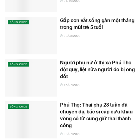
21/10/2022
Gắp con vắt sống gần một tháng
SỐNG KHỎE
trong mũi trẻ 5 tuổi
09/08/2022
Người phụ nữ ở thị xã Phú Thọ
SỐNG KHỎE
đột quỵ, liệt nửa người do bị ong
đốt
16/07/2022
Phú Thọ: Thai phụ 28 tuần đã
SỐNG KHỎE
chuyển dạ, bác sĩ cấp cứu khâu
vòng cổ tử cung giữ thai thành
công
03/07/2022