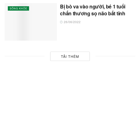
Bị bò va vào người, bé 1 tuổi
SỐNG KHỎE
chấn thương sọ não bất tỉnh
26/06/2022
TẢI THÊM