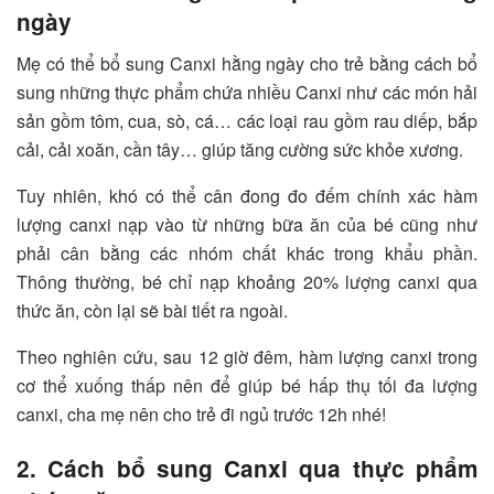
ngày
Mẹ có thể bổ sung Canxi hằng ngày cho trẻ bằng cách bổ
sung những thực phẩm chứa nhiều Canxi như các món hải
sản gồm tôm, cua, sò, cá… các loại rau gồm rau diếp, bắp
cải, cải xoăn, cần tây… giúp tăng cường sức khỏe xương.
Tuy nhiên, khó có thể cân đong đo đếm chính xác hàm
lượng canxi nạp vào từ những bữa ăn của bé cũng như
phải cân bằng các nhóm chất khác trong khẩu phần.
Thông thường, bé chỉ nạp khoảng 20% lượng canxi qua
thức ăn, còn lại sẽ bài tiết ra ngoài.
Theo nghiên cứu, sau 12 giờ đêm, hàm lượng canxi trong
cơ thể xuống thấp nên để giúp bé hấp thụ tối đa lượng
canxi, cha mẹ nên cho trẻ đi ngủ trước 12h nhé!
2. Cách bổ sung Canxi qua thực phẩm