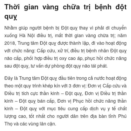
Thời gian vàng chữa trị bệnh đột
quỵ
Nhằm giúp người bệnh bị Đột quỵ thay vì phải di chuyển
xuống Hà Nội điều trị, mất thời gian vàng chữa trị; năm
2018, Trung tâm Đột quỵ được thành lập, đi vào hoạt động
với chức năng: Cấp cứu, xử trí, điều trị bệnh nhân Đột quỵ
não cấp, phối hợp điều trị oxy cao áp, phục hồi chức năng
sau đột quỵ, tư vấn dự phòng đột qụy não tái phát.
Đây là Trung tâm Đột quỵ đầu tiên trong cả nước hoạt động
theo một quy trình khép kín với 3 đơn vị: Đơn vị Cấp cứu và
Điều trị tích cực thần kinh – Đột quỵ, Đơn vị Điều trị thần
kinh – Đột quỵ bán cấp, Đơn vị Phục hồi chức năng thần
kinh – Đột quỵ với mục tiêu cung cấp dịch vụ y tế chất
lượng cao, tốt nhất cho người dân trên địa bàn tỉnh Phú
Thọ và các vùng lân cận.