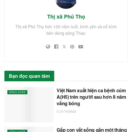
Thị xã Phú Thọ
Thị xã Phú Thọ hơn 120 năm tuổi, bình yên và cổ kính
bên dòng sông Thao
Bạn đọc quan tâm
Việt Nam xuất hiện ca bệnh cúm
SỐNG KHỎE
A(H5) trên người sau hơn 8 năm
vắng bóng
21/10/2022
Gắp con vắt sống gần một tháng
SỐNG KHỎE