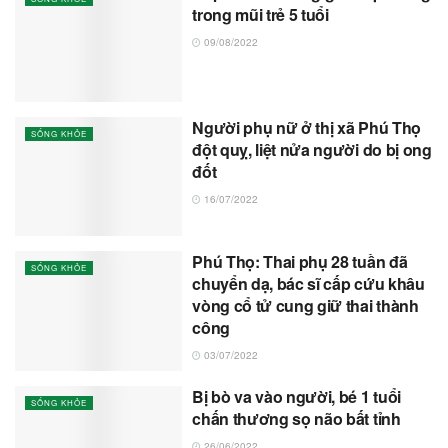
trong mũi trẻ 5 tuổi
09/08/2022
Người phụ nữ ở thị xã Phú Thọ
SỐNG KHỎE
đột quỵ, liệt nửa người do bị ong
đốt
16/07/2022
Phú Thọ: Thai phụ 28 tuần đã
SỐNG KHỎE
chuyển dạ, bác sĩ cấp cứu khâu
vòng cổ tử cung giữ thai thành
công
03/07/2022
Bị bò va vào người, bé 1 tuổi
SỐNG KHỎE
chấn thương sọ não bất tỉnh
26/06/2022