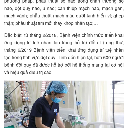
phương pháp, phẫu thuật sọ não trong chấn thương sọ
não, đột quỵ não, u não; can thiệp mạch não, mạch gan,
mạch vành; phẫu thuật mạch máu dưới kính hiển vi; ghép
thận; phẫu thuật tim mở; thay khớp nhân tạo;…
Đặc biệt, từ tháng 2/2018, Bệnh viện chính thức triển khai
ứng dụng trí tuệ nhân tạo trong hỗ trợ điều trị ung thư;
tháng 6/2019 Bệnh viện triển khai ứng dụng trí tuệ nhân
tạo trong lĩnh vực đột quỵ. Tính đến hiện tại, hơn 600 người
bệnh đột quỵ đã được hỗ trợ bởi hệ thống mang lại cơ hội
và hiệu quả điều trị cao.