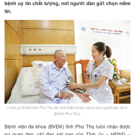
bệnh uy tín chất lượng, nơi người dân gửi chọn niềm
tin.
Y bác sỹ BVĐK tỉnh Phú Thọ tận tình thăm khám bệnh cho người dân (ảnh:
BVĐK Phú Thọ).
Bệnh viện đa khoa (BVĐK) tỉnh Phú Thọ luôn nhận được
sự quan tâm, chỉ đạo sát sao của Tỉnh ủy – HĐND –