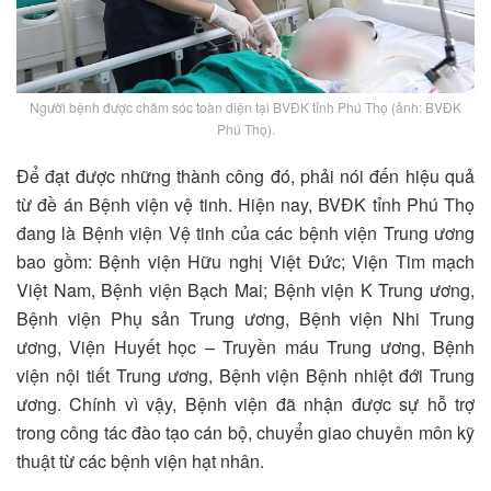
Người bệnh được chăm sóc toàn diện tại BVĐK tỉnh Phú Thọ (ảnh: BVĐK
Phú Thọ).
Để đạt được những thành công đó, phải nói đến hiệu quả
từ đề án Bệnh viện vệ tinh. Hiện nay, BVĐK tỉnh Phú Thọ
đang là Bệnh viện Vệ tinh của các bệnh viện Trung ương
bao gồm: Bệnh viện Hữu nghị Việt Đức; Viện Tim mạch
Việt Nam, Bệnh viện Bạch Mai; Bệnh viện K Trung ương,
Bệnh viện Phụ sản Trung ương, Bệnh viện Nhi Trung
ương, Viện Huyết học – Truyền máu Trung ương, Bệnh
viện nội tiết Trung ương, Bệnh viện Bệnh nhiệt đới Trung
ương. Chính vì vậy, Bệnh viện đã nhận được sự hỗ trợ
trong công tác đào tạo cán bộ, chuyển giao chuyên môn kỹ
thuật từ các bệnh viện hạt nhân.