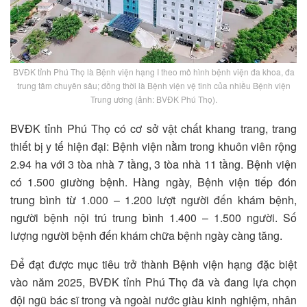
BVĐK tỉnh Phú Thọ là Bệnh viện hạng I theo mô hình bệnh viện đa khoa, đa
trung tâm chuyên sâu; đồng thời là Bệnh viện vệ tinh của nhiều Bệnh viện
Trung ương (ảnh: BVĐK Phú Thọ).
BVĐK tỉnh Phú Thọ có cơ sở vật chất khang trang, trang
thiết bị y tế hiện đại: Bệnh viện nằm trong khuôn viên rộng
2.94 ha với 3 tòa nhà 7 tầng, 3 tòa nhà 11 tầng. Bệnh viện
có 1.500 giường bệnh. Hàng ngày, Bệnh viện tiếp đón
trung bình từ 1.000 – 1.200 lượt người đến khám bệnh,
người bệnh nội trú trung bình 1.400 – 1.500 người. Số
lượng người bệnh đến khám chữa bệnh ngày càng tăng.
Để đạt được mục tiêu trở thành Bệnh viện hạng đặc biệt
vào năm 2025, BVĐK tỉnh Phú Thọ đã và đang lựa chọn
đội ngũ bác sĩ trong và ngoài nước giàu kinh nghiệm, nhân