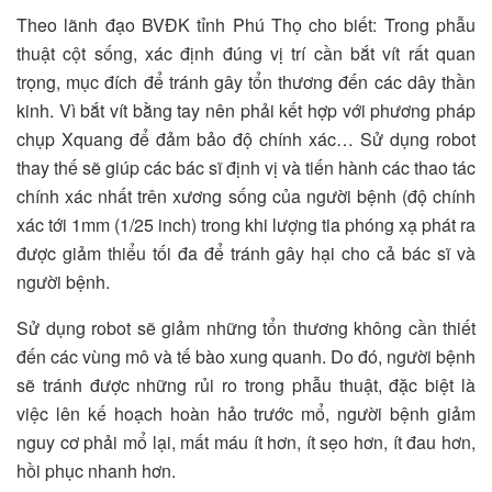
Theo lãnh đạo BVĐK tỉnh Phú Thọ cho biết: Trong phẫu
thuật cột sống, xác định đúng vị trí cần bắt vít rất quan
trọng, mục đích để tránh gây tổn thương đến các dây thần
kinh. Vì bắt vít bằng tay nên phải kết hợp với phương pháp
chụp Xquang để đảm bảo độ chính xác… Sử dụng robot
thay thế sẽ giúp các bác sĩ định vị và tiến hành các thao tác
chính xác nhất trên xương sống của người bệnh (độ chính
xác tới 1mm (1/25 inch) trong khi lượng tia phóng xạ phát ra
được giảm thiểu tối đa để tránh gây hại cho cả bác sĩ và
người bệnh.
Sử dụng robot sẽ giảm những tổn thương không cần thiết
đến các vùng mô và tế bào xung quanh. Do đó, người bệnh
sẽ tránh được những rủi ro trong phẫu thuật, đặc biệt là
việc lên kế hoạch hoàn hảo trước mổ, người bệnh giảm
nguy cơ phải mổ lại, mất máu ít hơn, ít sẹo hơn, ít đau hơn,
hồi phục nhanh hơn.