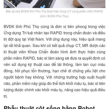
Bác sỹ của BVĐK tỉnh Phú Thọ thực hiện chụp CT cùng phần mềm RAPID
(ảnh: BVĐK Phú Thọ).
BVĐK tỉnh Phú Thọ cũng là đơn vị tiên phong trong việc
Ứng dụng Trí tuệ nhân tạo RAPID trong chẩn đoán và điều
trị đột quỵ tại Việt Nam. Với ứng dụng này, hiệu quả mang
lại rất khả quan. Sau khi có kết quả chụp CT, MR được các
kĩ thuật viên Khoa Chẩn đoán hình ảnh thực hiện cùng
phần mềm RAPID, bác sĩ lâm sàng sẽ đưa ra quyết định có
nên sử dụng kỹ thuật cao để tái thông, làm tan cục máu
đông, hồi phục tổn thương, hạn chế di chứng yếu liệt cho
người bệnh hay không. Với những trường hợp xuất huyết
não, phần mềm này giúp đo thể tích khối máu tụ, bác sĩ tiên
lượng được chính xác khối máu tụ, nâng cao hiệu quả điều
trị.
Phẫu thuật cột sống bằng Robot