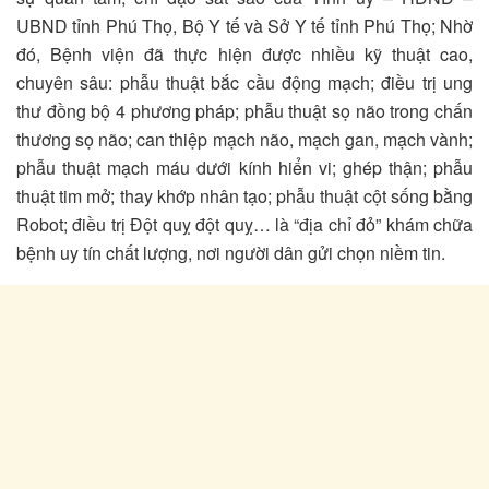
UBND tỉnh Phú Thọ, Bộ Y tế và Sở Y tế tỉnh Phú Thọ; Nhờ
đó, Bệnh viện đã thực hiện được nhiều kỹ thuật cao,
chuyên sâu: phẫu thuật bắc cầu động mạch; điều trị ung
thư đồng bộ 4 phương pháp; phẫu thuật sọ não trong chấn
thương sọ não; can thiệp mạch não, mạch gan, mạch vành;
phẫu thuật mạch máu dưới kính hiển vi; ghép thận; phẫu
thuật tim mở; thay khớp nhân tạo; phẫu thuật cột sống bằng
Robot; điều trị Đột quỵ đột quỵ… là “địa chỉ đỏ” khám chữa
bệnh uy tín chất lượng, nơi người dân gửi chọn niềm tin.