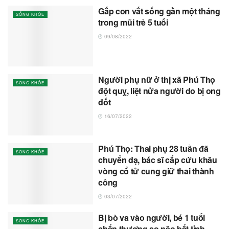
Gắp con vắt sống gần một tháng
SỐNG KHỎE
trong mũi trẻ 5 tuổi
09/08/2022
Người phụ nữ ở thị xã Phú Thọ
SỐNG KHỎE
đột quỵ, liệt nửa người do bị ong
đốt
16/07/2022
Phú Thọ: Thai phụ 28 tuần đã
SỐNG KHỎE
chuyển dạ, bác sĩ cấp cứu khâu
vòng cổ tử cung giữ thai thành
công
03/07/2022
Bị bò va vào người, bé 1 tuổi
SỐNG KHỎE
chấn thương sọ não bất tỉnh