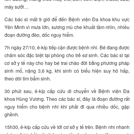
máy sưởi…
Các bác sĩ mất 9 giờ để đến Bệnh viện Đa khoa khu vực
Yên Minh vì mưa lớn, sương mù che khuất tầm nhìn, nhiều
đoạn đường đèo, dốc nguy hiểm.
7h ngày 27/10, ê-kíp tiếp cận được bệnh nhi. Bé đang được
chăm sóc đặc biệt tại phòng cho trẻ sơ sinh. Các bác sĩ tại
cơ sở y tế này cho hay bé trai chào đời bằng phương pháp
sinh mổ, nặng 3,6 kg, khi sinh có biểu hiện suy hô hấp,
theo dõi tim bẩm sinh.
30 phút sau, ê-kíp cấp cứu di chuyển về Bệnh viện Đa
khoa Hùng Vương. Theo các bác sĩ, đây là đoạn đường rất
nguy hiểm cho bệnh nhi khi phải đi qua nhiều dốc, gập
ghềnh.
15h30, ê-kíp cấp cứu về tới cơ sở y tế trên. Bệnh nhi nhanh