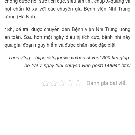
chóng được hồi sức tích cực, siêu âm tim, chụp X-quang và
hội chẩn từ xa với các chuyên gia Bệnh viện Nhi Trung
ương (Hà Nội).
18h, bé trai được chuyển đến Bệnh viện Nhi Trung ương
an toàn. Sau hơn một ngày điều trị tích cực, bệnh nhi này
qua giai đoạn nguy hiểm và được chăm sóc đặc biệt.
Theo Zing – https://zingnews.vn/bac-si-vuot-300-km-giup-
be-trai-7-ngay-tuoi-chuyen-vien-post1146941.html
Đánh giá bài viết