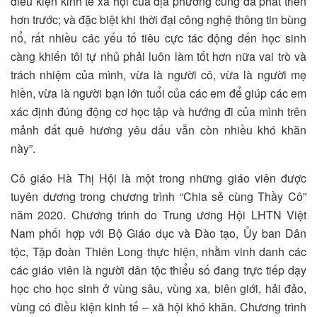
điều kiện kinh tế xã hội của địa phương cũng đã phát triển
hơn trước; và đặc biệt khi thời đại công nghệ thông tin bùng
nổ, rất nhiều các yếu tố tiêu cực tác động đến học sinh
càng khiến tôi tự nhủ phải luôn làm tốt hơn nữa vai trò và
trách nhiệm của mình, vừa là người cô, vừa là người mẹ
hiền, vừa là người bạn lớn tuổi của các em để giúp các em
xác định đúng động cơ học tập và hướng đi của mình trên
mảnh đất quê hương yêu dấu vẫn còn nhiều khó khăn
này”.
Cô giáo Hà Thị Hội là một trong những giáo viên được
tuyên dương trong chương trình “Chia sẻ cùng Thầy Cô”
năm 2020. Chương trình do Trung ương Hội LHTN Việt
Nam phối hợp với Bộ Giáo dục và Đào tạo, Ủy ban Dân
tộc, Tập đoàn Thiên Long thực hiện, nhằm vinh danh các
các giáo viên là người dân tộc thiểu số đang trực tiếp dạy
học cho học sinh ở vùng sâu, vùng xa, biên giới, hải đảo,
vùng có điều kiện kinh tế – xã hội khó khăn. Chương trình