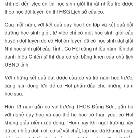
khi nói đến việc ôn thi học sinh giỏi thì rất nhiều trò được
theo học đội tuyển ôn thi HSG Lịch sử của cô.
Qua mỗi năm, với kết quả dạy học trên lớp và kết quả bồi
dưỡng học sinh giỏi, từ việc chỉ có một học sinh giỏi cấp
huyện đội tuyển do cô Hội ôn luyện đã có học sinh đạt giải
Nhì học sinh giỏi cấp Tỉnh. Cô Hội cũng nhiều năm liền đạt
danh hiệu Chiến sĩ thi đua cơ sở, bằng khen của chủ tịch
UBND tỉnh.
Với những kết quả đạt được của cô và trò năm học trước,
càng làm động lớn để cô Hội phấn đấu cho những năm
học sau.
Hơn 13 năm gắn bó với trường THCS Đồng Sơn, gắn bó
với nghề dạy học và các thế hệ học trò thân yêu, cô Hội
không giấu niềm xúc động: “Hôm nay khi ngôi trường này
đã có nhiều đổi mới, cơ sở vất chất, lớp học đã khang trang;