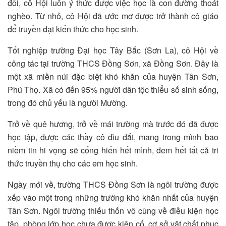
đồi, cô Hội luôn ý thức được việc học là con đường thoát
nghèo. Từ nhỏ, cô Hội đã ước mơ được trở thành cô giáo
để truyền đạt kiến thức cho học sinh.
Tốt nghiệp trường Đại học Tây Bắc (Sơn La), cô Hội về
công tác tại trường THCS Đồng Sơn, xã Đồng Sơn. Đây là
một xã miền núi đặc biệt khó khăn của huyện Tân Sơn,
Phú Thọ. Xã có đến 95% người dân tộc thiểu số sinh sống,
trong đó chủ yếu là người Mường.
Trở về quê hương, trở về mái trường mà trước đó đã được
học tập, được các thầy cô dìu dắt, mang trong mình bao
niềm tin hi vọng sẽ cống hiến hết mình, đem hết tất cả tri
thức truyền thụ cho các em học sinh.
Ngày mới về, trường THCS Đồng Sơn là ngôi trường được
xếp vào một trong những trường khó khăn nhất của huyện
Tân Sơn. Ngôi trường thiếu thốn vô cùng về điều kiện học
tập, phòng lớp học chưa được kiên cố, cơ sở vật chất phục