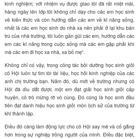
kinh nghiệm; với nhiệm vụ được giao tôi đã rất miệt mài,
hàng ngày lên lớp tôi không chỉ dạy cho các em học sinh
về kiến thức và còn hướng dẫn các em về kĩ năng sống,
nhất là các em học sinh do nhà xa nên phải ở lại khu bán
trú của nhà trường, tôi luôn gần gũi các em, hướng dẫn các
em các kĩ năng trong cuộc sống mà các em gặp phải khi
mà các em đi học xa nhà, xa bố mẹ”.
Không chỉ có vậy, trong công tác bồi dưỡng học sinh giỏi
cô Hội luôn tự tìm tòi tài liệu, học hỏi kinh nghiệp của các
anh chị trường bạn. Năm đó, dù mới về trường nhưng cô
Hội đã dìu dắt được một em đạt giải học sinh giỏi cấp
huyện, cô trò mừng rỡ vô cùng. Đó cũng là học sinh đầu
tiên đạt danh hiệu học sinh giỏi môn lịch sử của trường từ
khi thành lập.
Điều đó càng làm động lực cho cô Hội say mê và cố gắng
hơn trong sự nghiệp trồng người của mình. Điều đặc biệt,