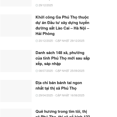
29/12/2025
Khởi công Ga Phú Thọ thuộc
dự án Đầu tư xây dựng tuyến
đường sắt Lào Cai – Hà Nội –
Hải Phòng
20/12/2025 - CẬP NHẬT 29/12/2025
Danh sách 148 xã, phường
của tỉnh Phú Thọ mới sau sắp
xếp, sáp nhập
08/07/2025 - CẬP NHẬT 25/09/2025
Địa chỉ bán bánh tai ngon
nhất tại thị xã Phú Thọ
29/04/2025 - CẬP NHẬT 16/06/2025
Quê hương trong tim tôi, thị
xã Phú Thọ, thị xã cổ kính 122