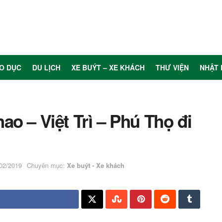
O DỤC
DU LỊCH
XE BUÝT – XE KHÁCH
THƯ VIỆN
NHẬT 
o – Việt Trì – Phú Thọ đi
/02/2019
Chuyên mục:
Xe buýt - Xe khách