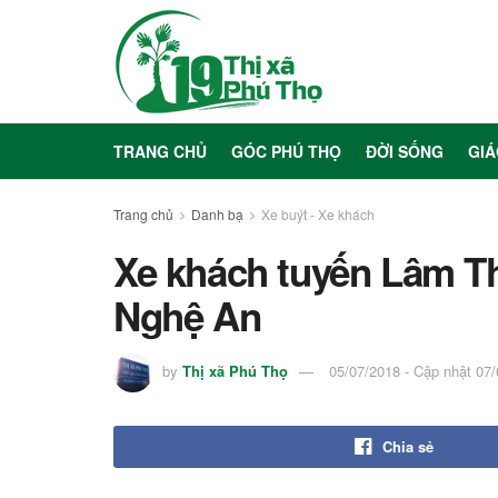
TRANG CHỦ
GÓC PHÚ THỌ
ĐỜI SỐNG
GIÁ
Trang chủ
Danh bạ
Xe buýt - Xe khách
Xe khách tuyến Lâm Tha
Nghệ An
by
Thị xã Phú Thọ
05/07/2018 - Cập nhật 07
Chia sẻ