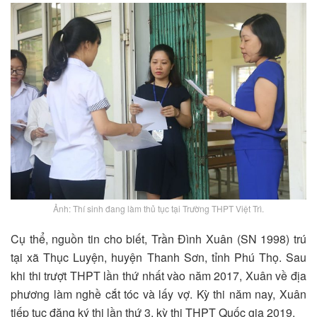
Ảnh: Thí sinh đang làm thủ tục tại Trường THPT Việt Trì.
Cụ thể, nguồn tin cho biết, Trần Đình Xuân (SN 1998) trú
tại xã Thục Luyện, huyện Thanh Sơn, tỉnh Phú Thọ. Sau
khi thi trượt THPT lần thứ nhất vào năm 2017, Xuân về địa
phương làm nghề cắt tóc và lấy vợ. Kỳ thi năm nay, Xuân
tiếp tục đăng ký thi lần thứ 3, kỳ thi THPT Quốc gia 2019.