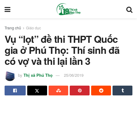
Trang chủ
Giáo dục
Vụ “lọt” đề thi THPT Quốc
gia ở Phú Thọ: Thí sinh đã
có vợ và thi lại lần 3
by
Thị xã Phú Thọ
25/06/2019