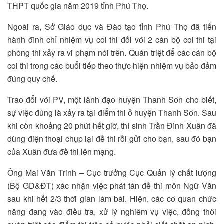
THPT quốc gia năm 2019 tỉnh Phú Thọ.
Ngoài ra, Sở Giáo dục và Đào tạo tỉnh Phú Thọ đã tiến
hành đình chỉ nhiệm vụ coi thi đối với 2 cán bộ coi thi tại
phòng thi xảy ra vi phạm nói trên. Quán triệt để các cán bộ
coi thi trong các buổi tiếp theo thực hiện nhiệm vụ bảo đảm
đúng quy chế.
Trao đổi với PV, một lãnh đạo huyện Thanh Sơn cho biết,
sự việc đúng là xảy ra tại điểm thi ở huyện Thanh Sơn. Sau
khi còn khoảng 20 phút hết giờ, thí sinh Trần Đình Xuân đã
dùng điện thoại chụp lại đề thi rồi gửi cho bạn, sau đó bạn
của Xuân đưa đề thi lên mạng.
Ông Mai Văn Trinh – Cục trưởng Cục Quản lý chất lượng
(Bộ GD&ĐT) xác nhận việc phát tán đề thi môn Ngữ Văn
sau khi hết 2/3 thời gian làm bài. Hiện, các cơ quan chức
năng đang vào điều tra, xử lý nghiêm vụ việc, đồng thời