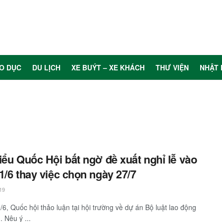
O DỤC
DU LỊCH
XE BUÝT – XE KHÁCH
THƯ VIỆN
NHẬT 
iểu Quốc Hội bất ngờ đề xuất nghỉ lễ vào
1/6 thay việc chọn ngày 27/7
19
/6, Quốc hội thảo luận tại hội trường về dự án Bộ luật lao động
. Nêu ý ...