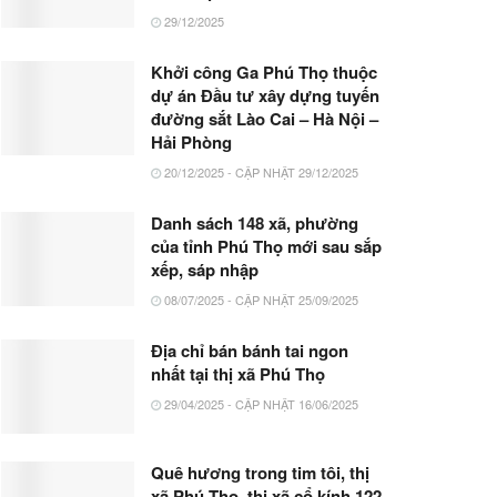
29/12/2025
Khởi công Ga Phú Thọ thuộc
dự án Đầu tư xây dựng tuyến
đường sắt Lào Cai – Hà Nội –
Hải Phòng
20/12/2025 - CẬP NHẬT 29/12/2025
Danh sách 148 xã, phường
của tỉnh Phú Thọ mới sau sắp
xếp, sáp nhập
08/07/2025 - CẬP NHẬT 25/09/2025
Địa chỉ bán bánh tai ngon
nhất tại thị xã Phú Thọ
29/04/2025 - CẬP NHẬT 16/06/2025
Quê hương trong tim tôi, thị
xã Phú Thọ, thị xã cổ kính 122