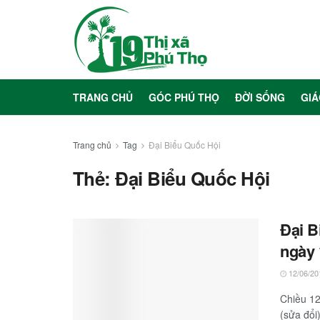
TRANG CHỦ
GÓC PHÚ THỌ
ĐỜI SỐNG
GIÁ
Trang chủ
Tag
Đại Biểu Quốc Hội
Thẻ:
Đại Biểu Quốc Hội
Đại B
ngày 
12/06/20
Chiều 12
(sửa đổi)