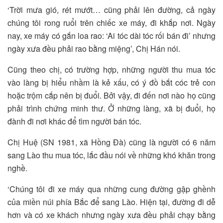
‘Trời mưa gió, rét mướt… cũng phải lên đường, cả ngày
chúng tôi rong ruổi trên chiếc xe máy, đi khắp nơi. Ngày
nay, xe máy có gắn loa rao: ‘Ai tóc dài tóc rối bán đi’ nhưng
ngày xưa đều phải rao bằng miệng’, Chị Hán nói.
Cũng theo chị, có trường hợp, những người thu mua tóc
vào làng bị hiểu nhầm là kẻ xấu, có ý đồ bắt cóc trẻ con
hoặc trộm cắp nên bị đuổi. Bởi vậy, đi đến nơi nào họ cũng
phải trình chứng minh thư. Ở những làng, xã bị đuổi, họ
đành đi nơi khác để tìm người bán tóc.
Chị Huệ (SN 1981, xã Hồng Đà) cũng là người có 6 năm
sang Lào thu mua tóc, lắc đầu nói về những khó khăn trong
nghề.
‘Chúng tôi đi xe máy qua những cung đường gập ghềnh
của miền núi phía Bắc để sang Lào. Hiện tại, đường đi dễ
hơn và có xe khách nhưng ngày xưa đều phải chạy bằng