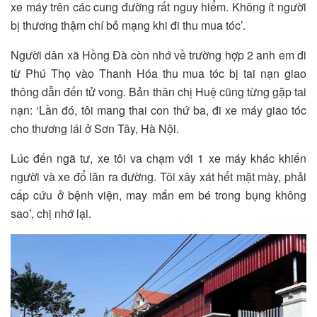
xe máy trên các cung đường rất nguy hiểm. Không ít người
bị thương thậm chí bỏ mạng khi đi thu mua tóc’.
Người dân xã Hồng Đà còn nhớ về trường hợp 2 anh em đi
từ Phú Thọ vào Thanh Hóa thu mua tóc bị tai nạn giao
thông dẫn đến tử vong. Bản thân chị Huệ cũng từng gặp tai
nạn: ‘Lần đó, tôi mang thai con thứ ba, đi xe máy giao tóc
cho thương lái ở Sơn Tây, Hà Nội.
Lúc đến ngã tư, xe tôi va chạm với 1 xe máy khác khiến
người và xe đổ lăn ra đường. Tôi xây xát hết mặt mày, phải
cấp cứu ở bệnh viện, may mắn em bé trong bụng không
sao’, chị nhớ lại.