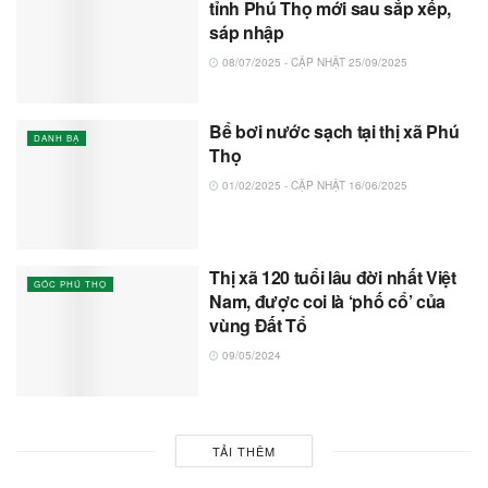
tỉnh Phú Thọ mới sau sắp xếp,
sáp nhập
08/07/2025 - CẬP NHẬT 25/09/2025
Bể bơi nước sạch tại thị xã Phú
DANH BẠ
Thọ
01/02/2025 - CẬP NHẬT 16/06/2025
Thị xã 120 tuổi lâu đời nhất Việt
GÓC PHÚ THỌ
Nam, được coi là ‘phố cổ’ của
vùng Đất Tổ
09/05/2024
TẢI THÊM