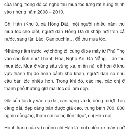
của làng, trong đó có nghề thu mua tóc từng rất hưng thịnh
vào những năm 2008 – 2010.
Chị Hán (Khu 3, xã Hồng Đà), một người nhiều năm thu
mua tóc cho biết, người dân Hồng Đà đi khắp nơi trên cả
nước, sang tận Lào, Campuchia… để thu mua tóc.
“Những năm trước, vợ chồng tôi cũng đi xe máy từ Phú Thọ
vào các tỉnh như Thanh Hóa, Nghệ An, Đà Nẵng… để thu
mua tóc. Mua ở vùng sâu vùng xa, miền núi dễ hơn ở khu
vực thành thị do hoàn cảnh khó khăn, người dân có nhu
cầu bán tóc nhiều hơn. Trong khi đó, các mẹ, các chị ở
thành phố thường giữ mái tóc để làm đẹp.
Giá của tóc tùy vào độ dài, cân nặng và độ bóng mượt. Tóc
càng dài, đẹp càng bán được giá cao, trung bình 700, 800
nghìn đồng/bộ, thậm chí có bộ tiền triệu”, chị Hán nói.
Hành trang của vợ chồng chị Hán là một chiếc xe máy, chở