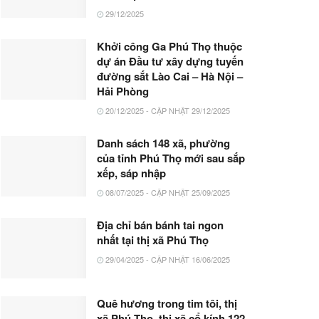
29/12/2025
Khởi công Ga Phú Thọ thuộc
dự án Đầu tư xây dựng tuyến
đường sắt Lào Cai – Hà Nội –
Hải Phòng
20/12/2025 - CẬP NHẬT 29/12/2025
Danh sách 148 xã, phường
của tỉnh Phú Thọ mới sau sắp
xếp, sáp nhập
08/07/2025 - CẬP NHẬT 25/09/2025
Địa chỉ bán bánh tai ngon
nhất tại thị xã Phú Thọ
29/04/2025 - CẬP NHẬT 16/06/2025
Quê hương trong tim tôi, thị
xã Phú Thọ, thị xã cổ kính 122