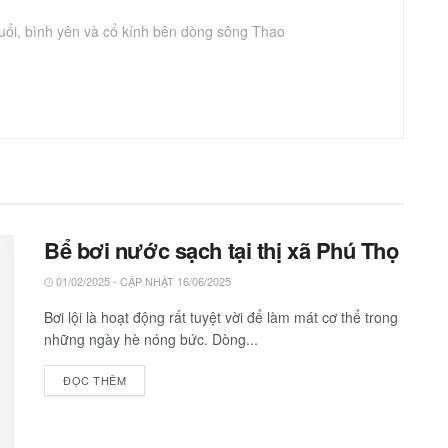
uổi, bình yên và cổ kính bên dòng sông Thao
Bể bơi nước sạch tại thị xã Phú Thọ
01/02/2025 - CẬP NHẬT 16/06/2025
Bơi lội là hoạt động rất tuyệt vời để làm mát cơ thể trong
những ngày hè nóng bức. Dòng...
ĐỌC THÊM