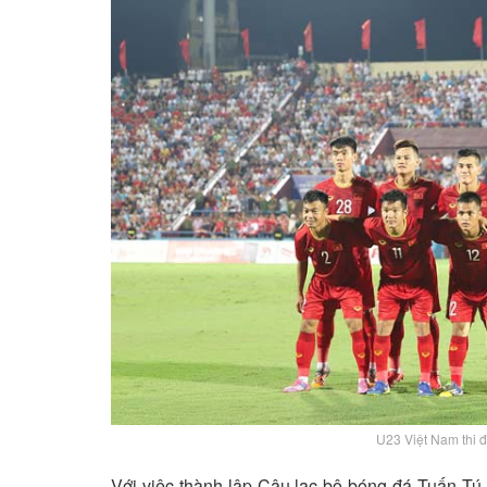
U23 Việt Nam thi 
Với việc thành lập Câu lạc bộ bóng đá Tuấn Tú 