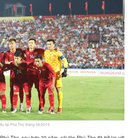
đấu tại Phú Thọ tháng 06/2019
Phú Thọ, sau hơn 30 năm, cái tên Phú Thọ đã trở lại với