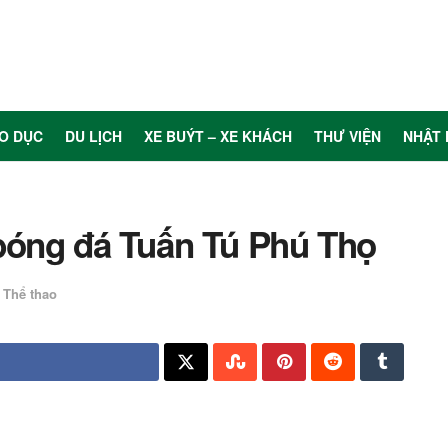
O DỤC
DU LỊCH
XE BUÝT – XE KHÁCH
THƯ VIỆN
NHẬT 
bóng đá Tuấn Tú Phú Thọ
Thể thao