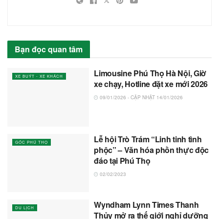
Bạn đọc quan tâm
Limousine Phú Thọ Hà Nội, Giờ
XE BUÝT - XE KHÁCH
xe chạy, Hotline đặt xe mới 2026
09/01/2026 - CẬP NHẬT 14/01/2026
Lễ hội Trò Trám “Linh tinh tình
GÓC PHÚ THỌ
phộc” – Văn hóa phồn thực độc
đáo tại Phú Thọ
02/02/2023
Wyndham Lynn Times Thanh
DU LỊCH
Thủy mở ra thế giới nghỉ dưỡng