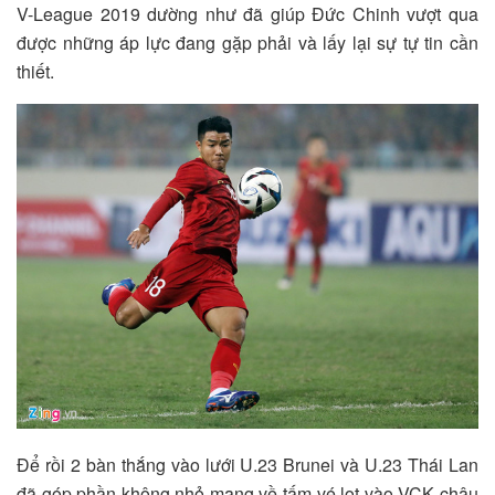
V-League 2019 dường như đã giúp Đức Chinh vượt qua
được những áp lực đang gặp phải và lấy lại sự tự tin cần
thiết.
Để rồi 2 bàn thắng vào lưới U.23 Brunei và U.23 Thái Lan
đã góp phần không nhỏ mang về tấm vé lọt vào VCK châu