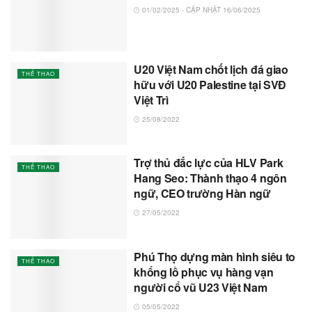
01/02/2025 - CẬP NHẬT 16/06/2025
U20 Việt Nam chốt lịch đá giao
THỂ THAO
hữu với U20 Palestine tại SVĐ
Việt Trì
25/08/2022
Trợ thủ đắc lực của HLV Park
THỂ THAO
Hang Seo: Thành thạo 4 ngôn
ngữ, CEO trường Hàn ngữ
27/05/2022
Phú Thọ dựng màn hình siêu to
THỂ THAO
khổng lồ phục vụ hàng vạn
người cổ vũ U23 Việt Nam
05/05/2022