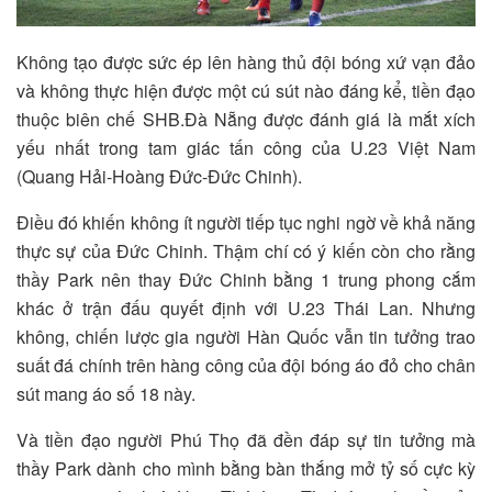
Không tạo được sức ép lên hàng thủ đội bóng xứ vạn đảo
và không thực hiện được một cú sút nào đáng kể, tiền đạo
thuộc biên chế SHB.Đà Nẵng được đánh giá là mắt xích
yếu nhất trong tam giác tấn công của U.23 Việt Nam
(Quang Hải-Hoàng Đức-Đức Chinh).
Điều đó khiến không ít người tiếp tục nghi ngờ về khả năng
thực sự của Đức Chinh. Thậm chí có ý kiến còn cho rằng
thầy Park nên thay Đức Chinh bằng 1 trung phong cắm
khác ở trận đấu quyết định với U.23 Thái Lan. Nhưng
không, chiến lược gia người Hàn Quốc vẫn tin tưởng trao
suất đá chính trên hàng công của đội bóng áo đỏ cho chân
sút mang áo số 18 này.
Và tiền đạo người Phú Thọ đã đền đáp sự tin tưởng mà
thầy Park dành cho mình bằng bàn thắng mở tỷ số cực kỳ