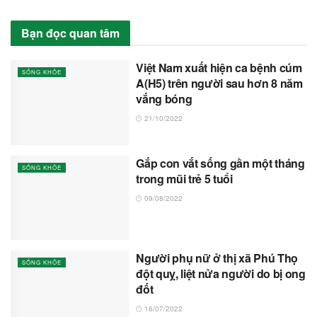
Bạn đọc quan tâm
Việt Nam xuất hiện ca bệnh cúm
SỐNG KHỎE
A(H5) trên người sau hơn 8 năm
vắng bóng
21/10/2022
Gắp con vắt sống gần một tháng
SỐNG KHỎE
trong mũi trẻ 5 tuổi
09/08/2022
Người phụ nữ ở thị xã Phú Thọ
SỐNG KHỎE
đột quỵ, liệt nửa người do bị ong
đốt
16/07/2022