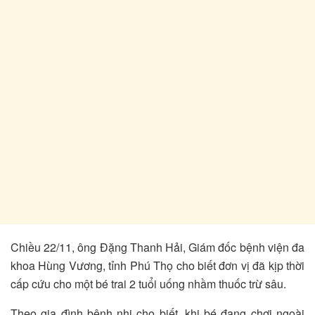
Chiều 22/11, ông Đặng Thanh Hải, Giám đốc bệnh viện đa
khoa Hùng Vương, tỉnh Phú Thọ cho biết đơn vị đã kịp thời
cấp cứu cho một bé trai 2 tuổi uống nhầm thuốc trừ sâu.
Theo gia đình bệnh nhi cho biết, khi bé đang chơi ngoài