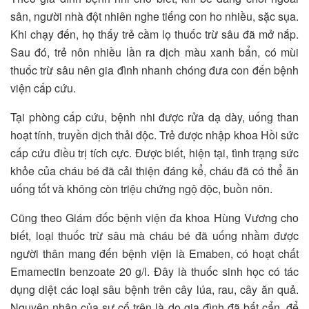
sân, người nhà đột nhiên nghe tiếng con ho nhiều, sặc sụa.
Khi chạy đến, họ thấy trẻ cầm lọ thuốc trừ sâu đã mở nắp.
Sau đó, trẻ nôn nhiều lần ra dịch màu xanh bẩn, có mùi
thuốc trừ sâu nên gia đình nhanh chóng đưa con đến bệnh
viện cấp cứu.
Tại phòng cấp cứu, bệnh nhi được rửa dạ dày, uống than
hoạt tính, truyền dịch thải độc. Trẻ được nhập khoa Hồi sức
cấp cứu điều trị tích cực. Được biết, hiện tại, tình trạng sức
khỏe của cháu bé đã cải thiện đáng kể, cháu đã có thể ăn
uống tốt và không còn triệu chứng ngộ độc, buồn nôn.
Cũng theo Giám đốc bệnh viện đa khoa Hùng Vương cho
biết, loại thuốc trừ sâu mà cháu bé đã uống nhầm được
người thân mang đến bệnh viện là Emaben, có hoạt chất
Emamectin benzoate 20 g/l. Đây là thuốc sinh học có tác
dụng diệt các loại sâu bệnh trên cây lúa, rau, cây ăn quả.
Nguyên nhân của sự cố trên là do gia đình đã bất cẩn, để